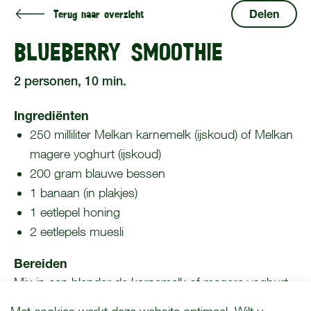
Terug naar overzicht
Delen
BLUEBERRY SMOOTHIE
2 personen, 10 min.
Ingrediënten
250 milliliter Melkan karnemelk (ijskoud) of Melkan
magere yoghurt (ijskoud)
200 gram blauwe bessen
1 banaan (in plakjes)
1 eetlepel honing
2 eetlepels muesli
Bereiden
Mix in een blender de karnemelk of magere yoghurt,
blauwe bessen (eventueel bevroren), banaan
COOKIE MELDING