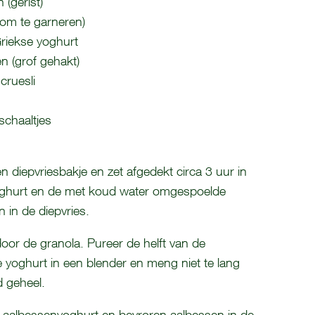
(gerist)
(om te garneren)
riekse yoghurt
n (grof gehakt)
cruesli
 schaaltjes
n diepvriesbakje en zet afgedekt circa 3 uur in
yoghurt en de met koud water omgespoelde
 in de diepvries.
or de granola. Pureer de helft van de
 yoghurt in een blender en meng niet te lang
 geheel.
, aalbessenyoghurt en bevroren aalbessen in de