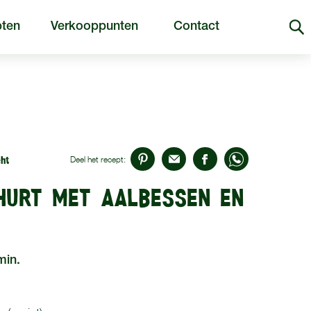
ten
Verkooppunten
Contact
ht
Deel het recept:
HURT MET AALBESSEN EN
min.