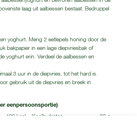
bovenste laag uit aalbessen bestaat. Bedruppel
en yoghurt. Meng 2 eetlepels honing door de
uk bakpapier in een lage diepvriesbak of
de yoghurt erin. Verdeel de aalbessen en
maal 3 uur in de diepvries, tot het hard is.
r gebruik uit de diepvries en breek in
er eenpersoonsportie)
430 kcal
Koolhydraten
22 g
12 g
Vet (waarvan verzadigd)
30 g (8 g)