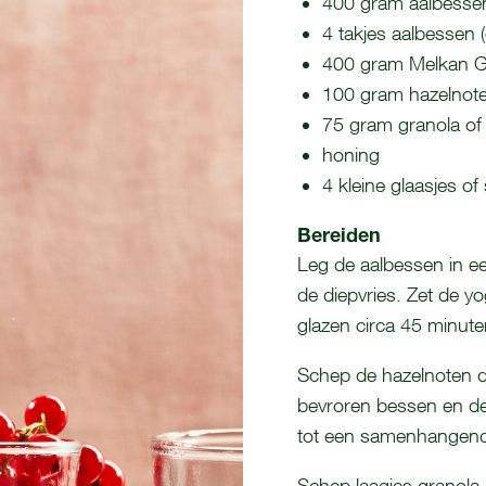
400 gram aalbessen 
4 takjes aalbessen 
400 gram Melkan G
100 gram hazelnote
75 gram granola of 
honing
4 kleine glaasjes of
Bereiden
Leg de aalbessen in ee
de diepvries. Zet de 
glazen circa 45 minuten
Schep de hazelnoten do
bevroren bessen en de
tot een samenhangend
Schep laagjes granola