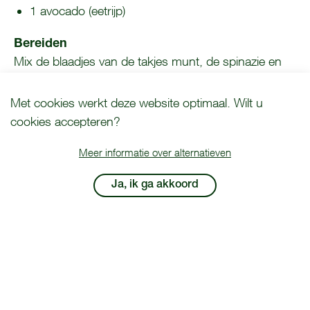
1 avocado (eetrijp)
Bereiden
Mix de blaadjes van de takjes munt, de spinazie en
200 ml ijskoude karnemelk, soja- of amandelmelk in
een blender helemaal fijn.
COOKIE MELDING
Met cookies werkt deze website optimaal. Wilt u
cookies accepteren?
Voeg de banaan, mango en het vruchtvlees van de
avocado toe. Blend nog 30 seconden tot een gladde
Meer informatie over alternatieven
smoothie.
Ja, ik ga akkoord
Tips
Vervang het fruit door ananas en appel.
Voeg peterselie of koriander toe voor extra pit.
Voedingswaarden (per eenpersoonsportie)