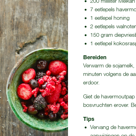
200 milliliter Melka
7 eetlepels haverm
1 eetlepel honing
2 eetlepels walnoten
150 gram diepvries
1 eetlepel kokosras
Bereiden
Verwarm de sojamelk, 
minuten volgens de aa
erdoor.
Giet de havermoutpap i
bosvruchten erover. Be
Tips
Vervang de havermo
aanwijzingen op de 