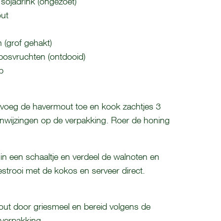
n sojadrink (ongezoet)
out
 (grof gehakt)
bosvruchten (ontdooid)
p
voeg de havermout toe en kook zachtjes 3
nwijzingen op de verpakking. Roer de honing
n een schaaltje en verdeel de walnoten en
strooi met de kokos en serveer direct.
ut door griesmeel en bereid volgens de
verpakking.