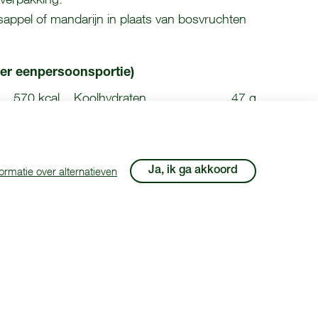
appel of mandarijn in plaats van bosvruchten
er eenpersoonsportie)
570 kcal
Koolhydraten
47 g
18 g
Vet (waarvan verzadigd)
32 g (8 g)
Boodschappen
 recept komt van
ormatie over alternatieven
Ja, ik ga akkoord