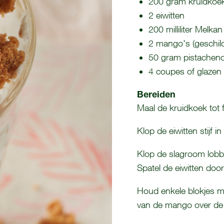
200 gram kruidkoe
2 eiwitten
200 milliliter Melka
2 mango's (geschild,
50 gram pistachenot
4 coupes of glazen
Bereiden
Maal de kruidkoek tot 
Klop de eiwitten stijf i
Klop de slagroom lobb
Spatel de eiwitten doo
Houd enkele blokjes m
van de mango over de