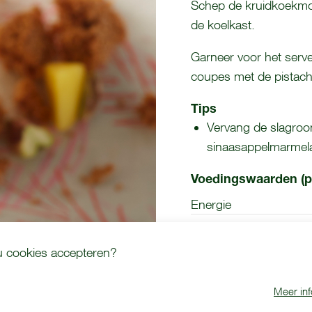
Schep de kruidkoekmou
de koelkast.
Garneer voor het serv
coupes met de pistach
Tips
Vervang de slagroo
sinaasappelmarmel
Voedingswaarden (p
Energie
Eiwit
 u cookies accepteren?
Meer inf
Dit