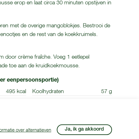
sse erop en laat circa 30 minuten opstijven in
eren met de overige mangoblokjes. Bestrooi de
enootjes en de rest van de koekkruimels.
m door crème fraîche. Voeg 1 eetlepel
ade toe aan de kruidkoekmousse.
er eenpersoonsportie)
495 kcal
Koolhydraten
57 g
7 g
Vet (waarvan
25 g (12
verzadigd)
g)
ormatie over alternatieven
Boodschappen
Ja, ik ga akkoord
 recept komt van