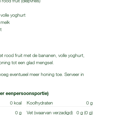
od fruit (diepvries)
 volle yoghurt
n melk
t
t rood fruit met de bananen, volle yoghurt,
oning tot een glad mengsel.
voeg eventueel meer honing toe. Serveer in
er eenpersoonsportie)
0 kcal
Koolhydraten
0 g
0 g
Vet (waarvan verzadigd)
0 g (0 g)