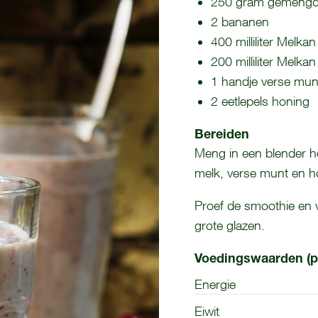
250 gram gemengd ro
2 bananen
400 milliliter Melkan
200 milliliter Melka
1 handje verse mun
2 eetlepels honing
Bereiden
Meng in een blender he
melk, verse munt en h
Proef de smoothie en 
grote glazen.
Voedingswaarden (p
Energie
Eiwit