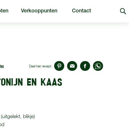
ten
Verkooppunten
Contact
ht
Deel het recept:
TONIJN EN KAAS
uitgelekt, blikje)
od