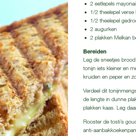
2 eetlepels mayona
1/2 theelepel verse 
1/2 theelepel gedro
2 augurken
2 plakken Melkan b
Bereiden
Leg de sneetjes brood 
tonijn iets kleiner en
kruiden en peper en z
Verdeel dit tonijnmeng
de lengte in dunne plak
plakken kaas. Leg daar
Rooster de tosti’s goud
anti-aanbakkoekenpan.