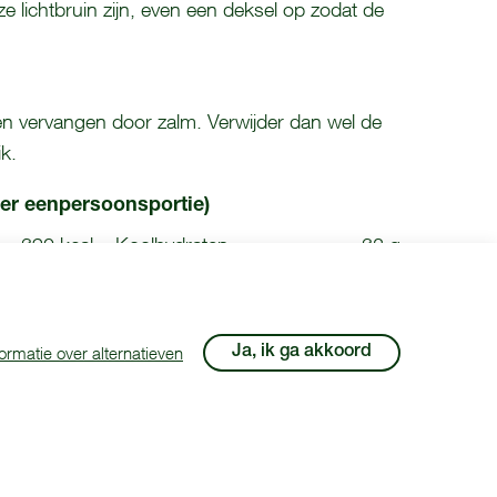
ze lichtbruin zijn, even een deksel op zodat de
en vervangen door zalm. Verwijder dan wel de
k.
er eenpersoonsportie)
390 kcal
Koolhydraten
32 g
14 g
Vet (waarvan verzadigd)
22 g (6 g)
ormatie over alternatieven
Boodschappen
Ja, ik ga akkoord
 recept komt van