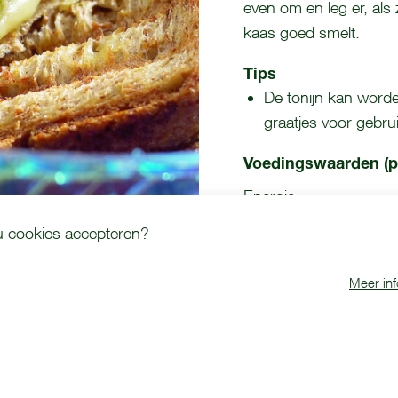
even om en leg er, als 
kaas goed smelt.
Tips
De tonijn kan word
graatjes voor gebrui
Voedingswaarden (p
Energie
Eiwit
 u cookies accepteren?
Meer inf
Dit