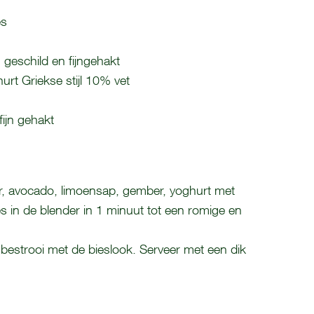
es
geschild en fijngehakt
rt Griekse stijl 10% vet
fijn gehakt
r
,
avocado
, limoensap,
gember
,
yoghurt
met
es in de blender in 1 minuut tot een romige en
 bestrooi met de bieslook. Serveer met een dik