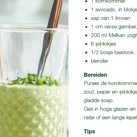
1 komkommer
1 avocado, in blokj
sap van 1 limoen
1 cm verse gember, 
200 ml Melkan yoghu
6 ijsblokjes
1/2 bosje bieslook, 
blender
Bereiden
Pureer de
komkomme
zout, peper en ijsblokj
gladde soep.
Giet in hoge glazen en
rietje of een lange lepel
Tips