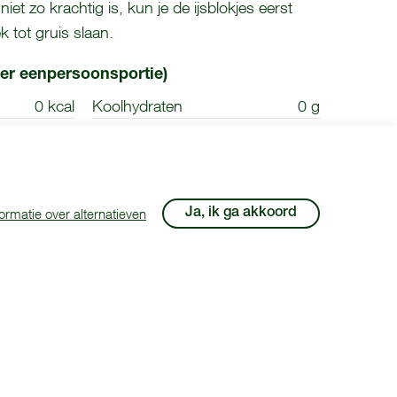
iet zo krachtig is, kun je de ijsblokjes eerst
 tot gruis slaan.
er eenpersoonsportie)
0 kcal
Koolhydraten
0 g
0 g
Vet (waarvan verzadigd)
0 g (0 g)
Boodschappen
 recept komt van
ormatie over alternatieven
Ja, ik ga akkoord